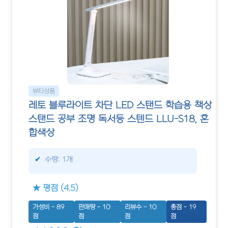
뷰티상품
레토 블루라이트 차단 LED 스탠드 학습용 책상
스탠드 공부 조명 독서등 스텐드 LLU-S18, 혼
합색상
수량: 1개
★ 평점 (4.5)
가성비 - 89
판매량 - 10
리뷰수 - 10
총점 - 19
점
점
점
점