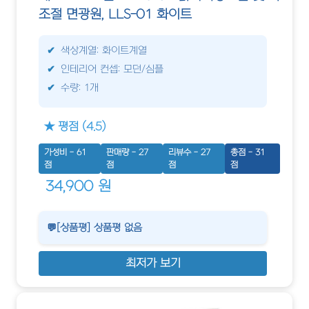
조절 면광원, LLS-01 화이트
색상계열: 화이트계열
인테리어 컨셉: 모던/심플
수량: 1개
★ 평점 (4.5)
가성비 - 61
판매량 - 27
리뷰수 - 27
총점 - 31
점
점
점
점
34,900 원
💬[상품평] 상품평 없음
최저가 보기