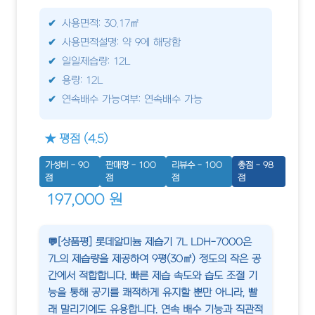
사용면적: 30.17㎡
사용면적설명: 약 9에 해당함
일일제습량: 12L
용량: 12L
연속배수 가능여부: 연속배수 가능
★ 평점 (4.5)
가성비 - 90
판매량 - 100
리뷰수 - 100
총점 - 98
점
점
점
점
197,000 원
💬[상품평] 롯데알미늄 제습기 7L LDH-7000은
7L의 제습량을 제공하여 9평(30㎡) 정도의 작은 공
간에서 적합합니다. 빠른 제습 속도와 습도 조절 기
능을 통해 공기를 쾌적하게 유지할 뿐만 아니라, 빨
래 말리기에도 유용합니다. 연속 배수 기능과 직관적