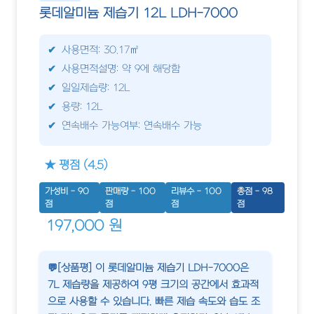
롯데알미늄 제습기 12L LDH-7000
사용면적: 30.17㎡
사용면적설명: 약 9에 해당함
일일제습량: 12L
용량: 12L
연속배수 가능여부: 연속배수 가능
★ 평점 (4.5)
가성비 - 90
판매량 - 100
리뷰수 - 100
총점 - 98
점
점
점
점
197,000 원
💬[상품평] 이 롯데알미늄 제습기 LDH-7000은
7L 제습량을 제공하여 9평 크기의 공간에서 효과적
으로 사용할 수 있습니다. 빠른 제습 속도와 습도 조