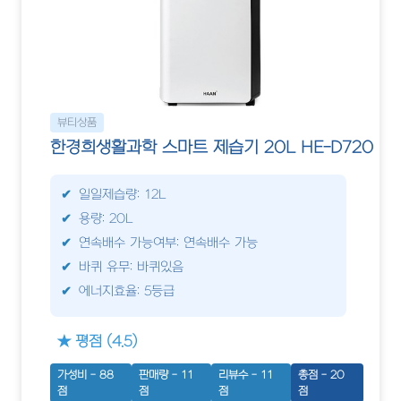
뷰티상품
한경희생활과학 스마트 제습기 20L HE-D720
일일제습량: 12L
용량: 20L
연속배수 가능여부: 연속배수 가능
바퀴 유무: 바퀴있음
에너지효율: 5등급
★ 평점 (4.5)
가성비 - 88
판매량 - 11
리뷰수 - 11
총점 - 20
점
점
점
점