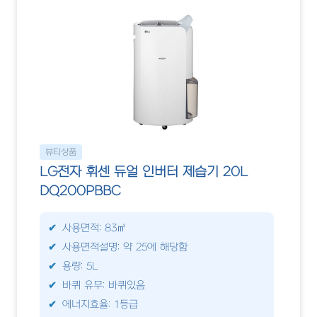
뷰티상품
LG전자 휘센 듀얼 인버터 제습기 20L
DQ200PBBC
사용면적: 83㎡
사용면적설명: 약 25에 해당함
용량: 5L
바퀴 유무: 바퀴있음
에너지효율: 1등급