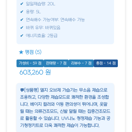
일일제습량: 20L
용량: 5L
연속배수 가능여부: 연속배수 가능
바퀴 유무: 바퀴있음
에너지효율: 2등급
★ 평점 (5)
가성비 - 59 점
판매량 - 7 점
리뷰수 - 7 점
총점 - 14 점
603,260 원
💬[상품평] 엘지 오브제 가습기는 무소음 제습으로
조용하고, 다양한 제습모드로 쾌적한 환경을 조성합
니다. 베이지 컬러와 이동 편의성이 뛰어나며, 옷말
릴 때는 의류건조모드, 신발 말릴 때는 집중건조모드
로 활용할 수 있습니다. UV나노 청정제습 기능과 공
기청정키트로 더욱 쾌적한 제습이 가능합니다.