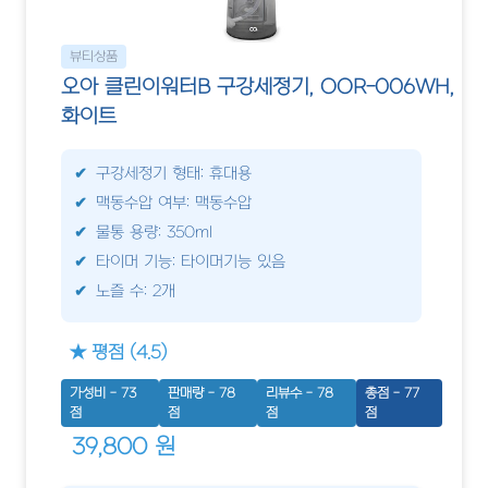
뷰티상품
오아 클린이워터B 구강세정기, OOR-006WH,
화이트
구강세정기 형태: 휴대용
맥동수압 여부: 맥동수압
물통 용량: 350ml
타이머 기능: 타이머기능 있음
노즐 수: 2개
★ 평점 (4.5)
가성비 - 73
판매량 - 78
리뷰수 - 78
총점 - 77
점
점
점
점
39,800 원