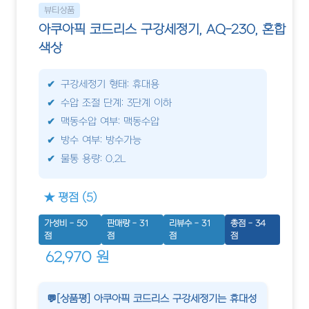
뷰티상품
아쿠아픽 코드리스 구강세정기, AQ-230, 혼합
색상
구강세정기 형태: 휴대용
수압 조절 단계: 3단계 이하
맥동수압 여부: 맥동수압
방수 여부: 방수가능
물통 용량: 0.2L
★ 평점 (5)
가성비 - 50
판매량 - 31
리뷰수 - 31
총점 - 34
점
점
점
점
62,970 원
💬[상품평] 아쿠아픽 코드리스 구강세정기는 휴대성