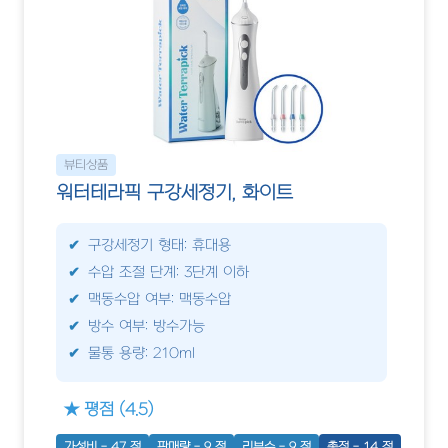
뷰티상품
워터테라픽 구강세정기, 화이트
구강세정기 형태: 휴대용
수압 조절 단계: 3단계 이하
맥동수압 여부: 맥동수압
방수 여부: 방수가능
물통 용량: 210ml
★ 평점 (4.5)
가성비 - 47 점
판매량 - 9 점
리뷰수 - 9 점
총점 - 14 점