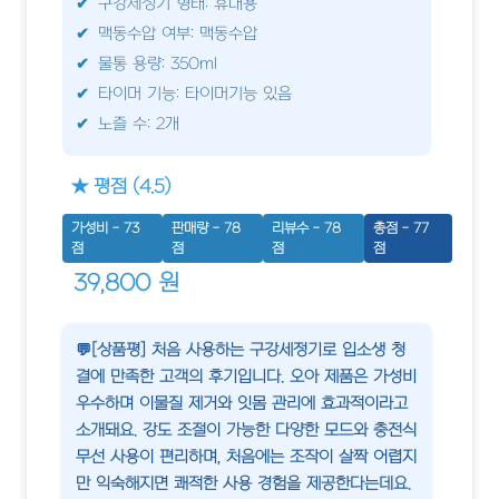
구강세정기 형태: 휴대용
맥동수압 여부: 맥동수압
물통 용량: 350ml
타이머 기능: 타이머기능 있음
노즐 수: 2개
★ 평점 (4.5)
가성비 - 73
판매량 - 78
리뷰수 - 78
총점 - 77
점
점
점
점
39,800 원
💬[상품평] 처음 사용하는 구강세정기로 입소생 청
결에 만족한 고객의 후기입니다. 오아 제품은 가성비
우수하며 이물질 제거와 잇몸 관리에 효과적이라고
소개돼요. 강도 조절이 가능한 다양한 모드와 충전식
무선 사용이 편리하며, 처음에는 조작이 살짝 어렵지
만 익숙해지면 쾌적한 사용 경험을 제공한다는데요.