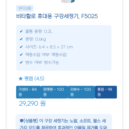
뷰티상품
비타할로 휴대용 구강세정기, F5025
물통 용량: 0.2L
중량: 0.6kg
사이즈: 6.4 x 8.5 x 27 cm
맥동수압 여부: 맥동수압
방수 여부: 방수가능
★ 평점 (4.5)
가성비 - 84
판매량 - 100
리뷰수 - 100
총점 - 98
점
점
점
점
29,290 원
💬[상품평] 이 구강 세정기는 노말, 소프트, 펄스 세
가지 모드를 제공하여 효과적인 이물질 제거를 도와