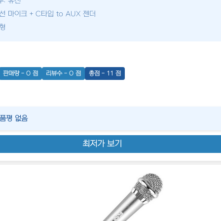
부: 유선
선 마이크 + C타입 to AUX 젠더
드형
판매량 - 0 점
리뷰수 - 0 점
총점 - 11 점
상품평 없음
최저가 보기