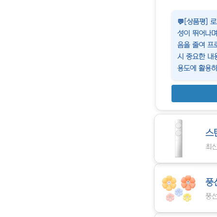
💬[상품평]
성이 뛰어나며
음을 줄여 프
시 중요한 내
용도에 활용하
스
최신
풍
풍선