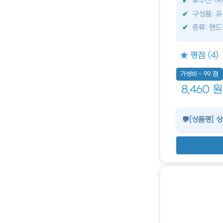
유무선 여
구성품: 유
종류: 핸
★ 평점 (4)
가성비 - 99 점
8,460 원
💬[상품평] 