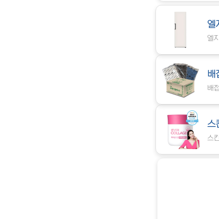
엘
엘지
배
배접
스
스킨