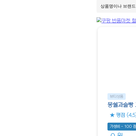
뷰티상품
몽쉘과술빵 
★ 평점 (4.5
가성비 - 100 