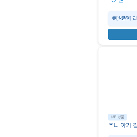
0 원
💬[상품평] 
뷰티상품
주니 아기 