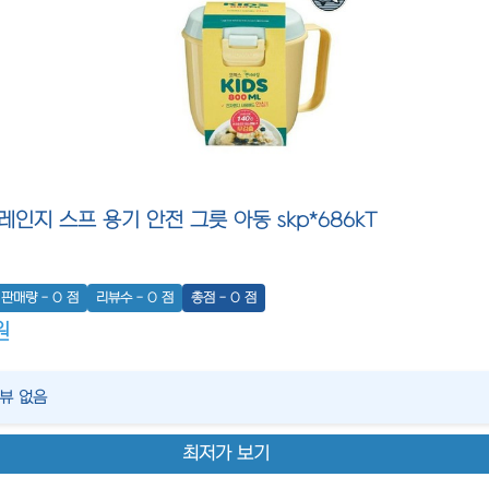
인지 스프 용기 안전 그릇 아동 skp*686kT
판매량 - 0 점
리뷰수 - 0 점
총점 - 0 점
원
리뷰 없음
최저가 보기